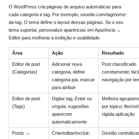
O WordPress cria páginas de arquivo automáticas para
cada categoria e tag. Por exemplo, seusite.com/tag/nome-
da-tag. O tema define o layout dessas páginas. Se o seu
tema suportar, personalize aparências em Aparência →
Editor para melhorar a exibição e usabilidade.
Área
Ação
Resultado
Editor de post
Adicionar nova
Post classificado
(Categorias)
categoria, definir
corretamente; fáci
categoria pai, marcar
navegação por te
para atribuir
Editor de post
Digitar tag, Enter ou
Melhora agrupam
(Tags)
vírgula; sugestões
por tópico; flexível
aparecem
rápida aplicação
automaticamente
Posts →
Criar/editar/excluir;
Gestão centraliza