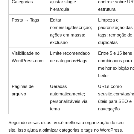
Categorias
ajustar slug e
controle sobre UR
hierarquia
estrutura
Posts → Tags
Editar
Limpeza e
nome/slug/descrição;
padronização das
ações em massa;
tags; remoção de
exclusão
duplicatas
Visibilidade no
Limite recomendado
Entre 5 e 15 itens
WordPress.com
de categorias+tags
combinados para
melhor exibição n
Leitor
Páginas de
Geradas
URLs como
arquivo
automaticamente;
seusite.com/tag/
personalizáveis via
úteis para SEO e
tema
navegação
Seguindo essas dicas, você melhora a organização do seu
site. Isso ajuda a otimizar categorias e tags no WordPress,