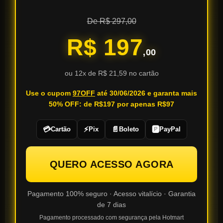
De R$ 297,00
R$ 197
,00
ou 12x de R$ 21,59 no cartão
Use o cupom
97OFF
até 30/06/2026 e garanta mais
50% OFF: de R$197 por apenas R$97
💳
⚡
📄
🅿️
Cartão
Pix
Boleto
PayPal
QUERO ACESSO AGORA
Pagamento 100% seguro · Acesso vitalício · Garantia
de 7 dias
Pagamento processado com segurança pela Hotmart