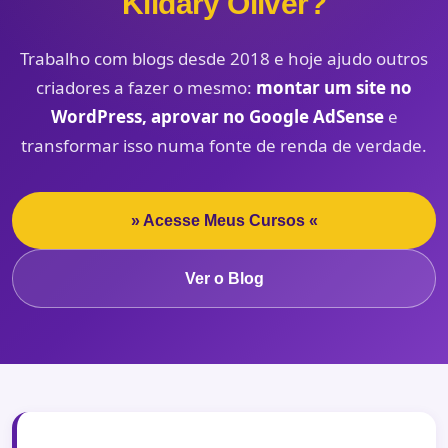
Kildary Oliver?
Trabalho com blogs desde 2018 e hoje ajudo outros
criadores a fazer o mesmo:
montar um site no
WordPress, aprovar no Google AdSense
e
transformar isso numa fonte de renda de verdade.
» Acesse Meus Cursos «
Ver o Blog