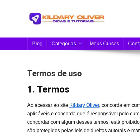
Skip
to
content
Blog do Kildary Oliver
Especialista em Criação de Blogs em Wordpress 
Blog
Categorias
Meus Cursos
Cont
Termos de uso
1. Termos
Ao acessar ao site
Kildary Oliver
, concorda em cump
aplicáveis ​​e concorda que é responsável pelo cum
concordar com algum desses termos, está proibido d
são protegidos pelas leis de direitos autorais e ma