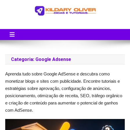
Skip
to
content
Blog do Kildary Oliver
Especialista em Criação de Blogs em Wordpress e Monetização
Categoria:
Google Adsense
Aprenda tudo sobre Google AdSense e descubra como
monetizar blogs e sites com publicidade. Encontre tutoriais e
estratégias sobre aprovação, configuração de anúncios,
posicionamento, otimização de receita, SEO, tráfego orgânico
e criação de conteúdo para aumentar o potencial de ganhos
com AdSense.