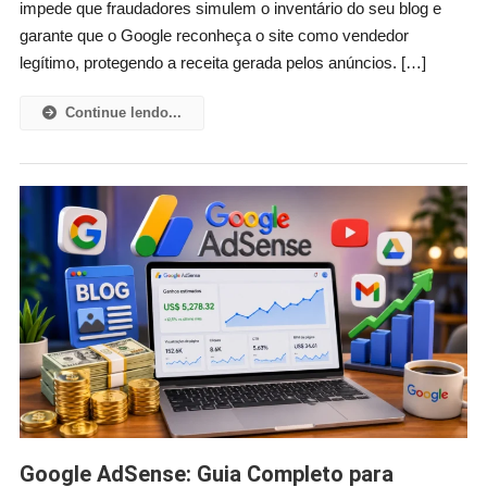
Que
impede que fraudadores simulem o inventário do seu blog e
É,
garante que o Google reconheça o site como vendedor
Como
legítimo, protegendo a receita gerada pelos anúncios. […]
Configurar
E
Continue lendo...
Erros
Comuns
Google AdSense: Guia Completo para