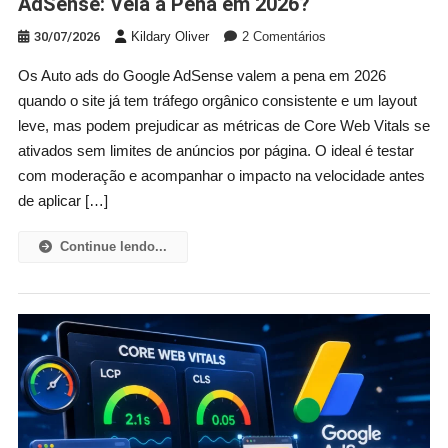
AdSense: Vela a Pena em 2026?
Em
30/07/2026
Kildary Oliver
2 Comentários
Anúncios
Os Auto ads do Google AdSense valem a pena em 2026
Automáticos
quando o site já tem tráfego orgânico consistente e um layout
(Auto
Ads)
leve, mas podem prejudicar as métricas de Core Web Vitals se
No
ativados sem limites de anúncios por página. O ideal é testar
AdSense:
com moderação e acompanhar o impacto na velocidade antes
Vela
de aplicar […]
A
Pena
Continue lendo...
Em
2026?