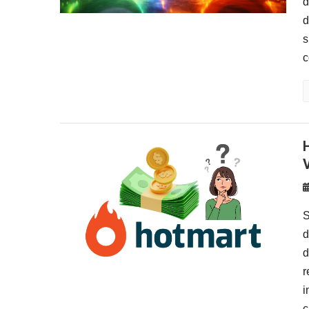
d
d
s
c
Hotmart Paga Mesmo para Afili
S
d
d
r
i
c