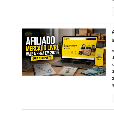
V
d
s
d
d
n