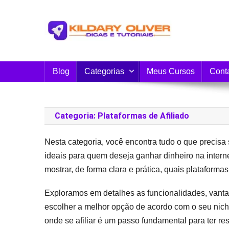
Skip
to
content
Blog do Kildary Oliver
Especialista em Criação de Blogs em Wordpress 
Blog
Categorias
Meus Cursos
Cont
Categoria:
Plataformas de Afiliado
Nesta categoria, você encontra tudo o que precisa 
ideais para quem deseja ganhar dinheiro na interne
mostrar, de forma clara e prática, quais platafor
Exploramos em detalhes as funcionalidades, vant
escolher a melhor opção de acordo com o seu nicho 
onde se afiliar é um passo fundamental para ter re