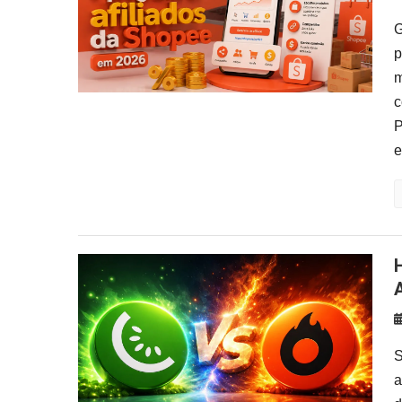
G
p
m
c
P
e
Hotmart vs Kiwify: Qual Plataf
S
a