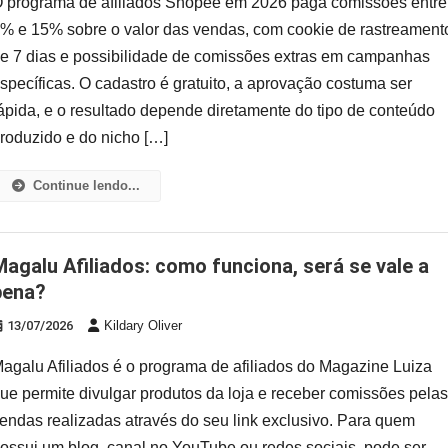
 programa de afiliados Shopee em 2026 paga comissões entre
% e 15% sobre o valor das vendas, com cookie de rastreament
e 7 dias e possibilidade de comissões extras em campanhas
specíficas. O cadastro é gratuito, a aprovação costuma ser
ápida, e o resultado depende diretamente do tipo de conteúdo
roduzido e do nicho […]
Continue lendo...
unciona, será se vale a
pena?
13/07/2026
Kildary Oliver
agalu Afiliados é o programa de afiliados do Magazine Luiza
ue permite divulgar produtos da loja e receber comissões pela
endas realizadas através do seu link exclusivo. Para quem
ossui um blog, canal no YouTube ou redes sociais, pode ser