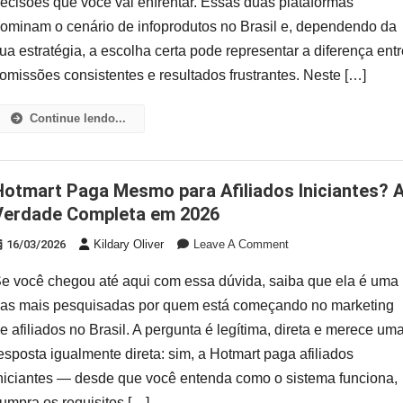
ecisões que você vai enfrentar. Essas duas plataformas
Plataforma
ominam o cenário de infoprodutos no Brasil e, dependendo da
É
ua estratégia, a escolha certa pode representar a diferença ent
Melhor
Para
omissões consistentes e resultados frustrantes. Neste […]
Afiliado
Em
Continue lendo...
2026?
ados Iniciantes? A
Verdade Completa em 2026
On
16/03/2026
Kildary Oliver
Leave A Comment
Hotmart
e você chegou até aqui com essa dúvida, saiba que ela é uma
Paga
Mesmo
as mais pesquisadas por quem está começando no marketing
Para
e afiliados no Brasil. A pergunta é legítima, direta e merece um
Afiliados
esposta igualmente direta: sim, a Hotmart paga afiliados
Iniciantes?
niciantes — desde que você entenda como o sistema funciona,
A
Verdade
umpra os requisitos […]