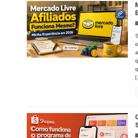
Mercado Livre Afiliados
S
o
a
q
q
[
Como Funciona o Programa de