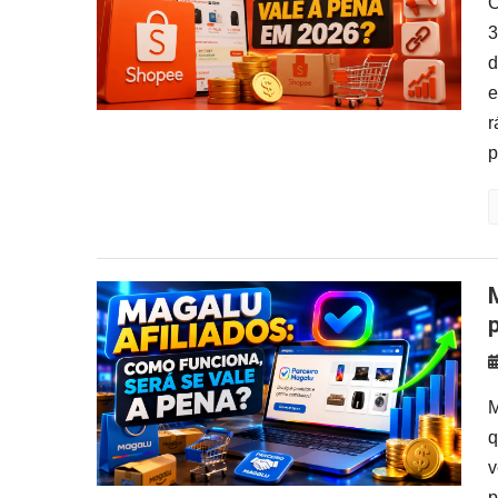
O
3
d
e
r
p
Magalu Afiliados: como f
M
q
v
p