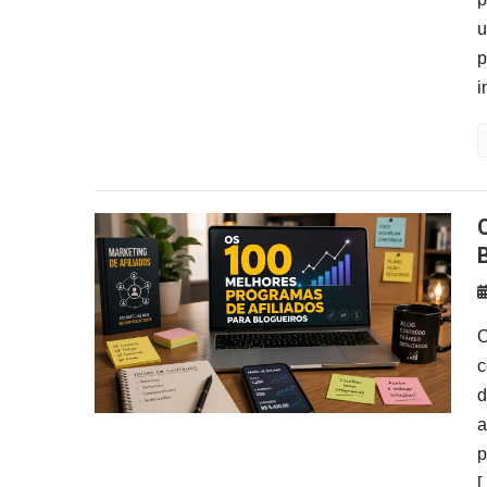
u
p
i
Os 100 Melhores Programas d
O
c
d
a
p
[