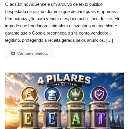
O ads.txt no AdSense é um arquivo de texto público
No
hospedado na raiz do domínio que declara quais empresas
AdSense:
têm autorização para vender o espaço publicitário do site. Ele
O
impede que fraudadores simulem o inventário do seu blog e
Que
É,
garante que o Google reconheça o site como vendedor
Como
legítimo, protegendo a receita gerada pelos anúncios. […]
Configurar
E
Continue lendo...
Erros
Comuns