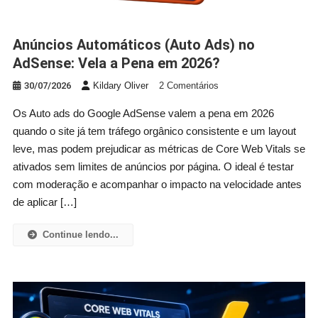
Anúncios Automáticos (Auto Ads) no
AdSense: Vela a Pena em 2026?
Em
30/07/2026
Kildary Oliver
2 Comentários
Anúncios
Os Auto ads do Google AdSense valem a pena em 2026
Automáticos
quando o site já tem tráfego orgânico consistente e um layout
(Auto
leve, mas podem prejudicar as métricas de Core Web Vitals se
Ads)
ativados sem limites de anúncios por página. O ideal é testar
No
AdSense:
com moderação e acompanhar o impacto na velocidade antes
Vela
de aplicar […]
A
Pena
Continue lendo...
Em
2026?