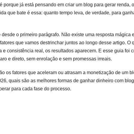
Dinheiro
é porque já está pensando em criar um blog para gerar renda, o
Com
da que bate é essa: quanto tempo leva, de verdade, para ganha
Blog
Iniciante
Em
2026
desde o primeiro parágrafo. Não existe uma resposta mágica e
atores que vamos destrinchar juntos ao longo desse artigo. O q
a e consistência real, os resultados aparecem. E esse guia foi 
aro e direto, sem enrolação e sem promessas irreais.
são os fatores que aceleram ou atrasam a monetização de um b
6, quais são as melhores formas de ganhar dinheiro com blog 
perar para cada fase do processo.