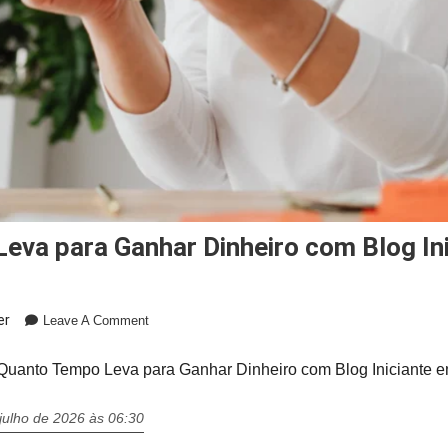
Leva para Ganhar Dinheiro com Blog In
On
er
Leave A Comment
Quanto
Tempo
Quanto Tempo Leva para Ganhar Dinheiro com Blog Iniciante 
Leva
Para
julho de 2026 às 06:30
Ganhar