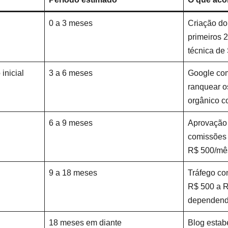
0 a 3 meses
Criação do
primeiros 2
técnica de
inicial
3 a 6 meses
Google com
ranquear os
orgânico c
6 a 9 meses
Aprovação 
comissões 
R$ 500/mê
9 a 18 meses
Tráfego co
R$ 500 a 
dependend
18 meses em diante
Blog estab