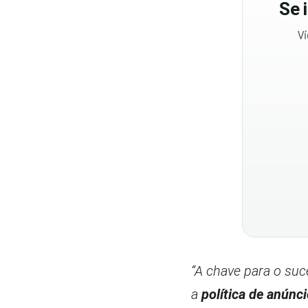
Se
Ví
“A chave para o suc
a
política de anúnc