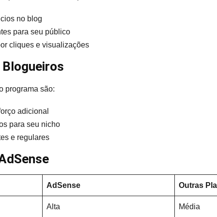
ncios no blog
ntes para seu público
r cliques e visualizações
 Blogueiros
do programa são:
orço adicional
os para seu nicho
es e regulares
o AdSense
AdSense
Outras Pl
Alta
Média