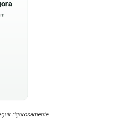
ora
sem
eguir rigorosamente