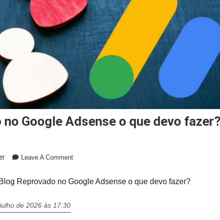
o no Google Adsense o que devo fazer
On
er
Leave A Comment
Blog
Reprovado
Blog Reprovado no Google Adsense o que devo fazer?
No
Google
julho de 2026 às 17:30
Adsense