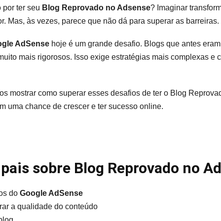
O
o por ter seu
Blog Reprovado no Adsense
? Imaginar transfor
Que
or. Mas, às vezes, parece que não dá para superar as barreiras.
Devo
Fazer?
gle AdSense
hoje é um grande desafio. Blogs que antes eram
 muito mais rigorosos. Isso exige estratégias mais complexas e
os mostrar como superar esses desafios de ter o Blog Reprov
em uma chance de crescer e ter sucesso online.
ipais sobre Blog Reprovado no A
ios do
Google AdSense
rar a qualidade do conteúdo
blog