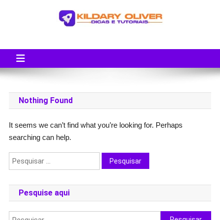
Skip
to
content
Blog do Kildary Oliver
Especialista em Criação de Blogs em Wordpress e Monetização
Nothing Found
It seems we can’t find what you’re looking for. Perhaps
searching can help.
Pesquisar
por:
Pesquise aqui
Pesquisar