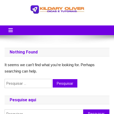
Skip
to
content
Blog do Kildary Oliver
Especialista em Criação de Blogs em Wordpress e Monetização
Nothing Found
It seems we can’t find what you’re looking for. Perhaps
searching can help.
Pesquisar
por:
Pesquise aqui
Pesquisar