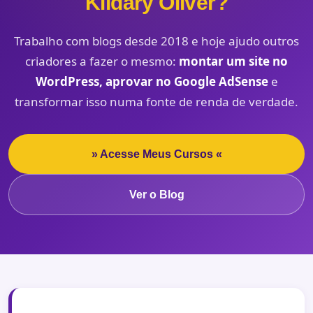
Kildary Oliver?
Trabalho com blogs desde 2018 e hoje ajudo outros
criadores a fazer o mesmo:
montar um site no
WordPress, aprovar no Google AdSense
e
transformar isso numa fonte de renda de verdade.
» Acesse Meus Cursos «
Ver o Blog