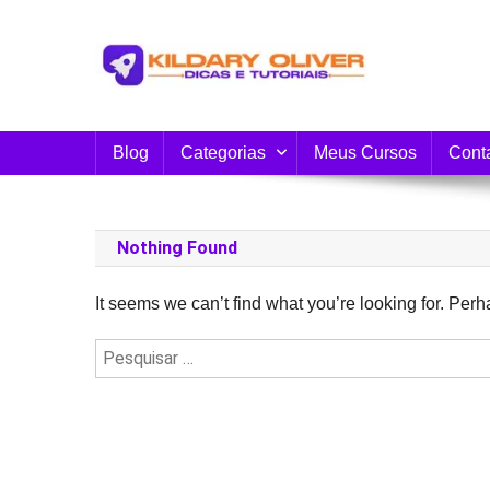
Skip
to
content
Blog do Kildary Oliver
Especialista em Criação de Blogs em Wordpress 
Blog
Categorias
Meus Cursos
Cont
Nothing Found
It seems we can’t find what you’re looking for. Per
Pesquisar
por: