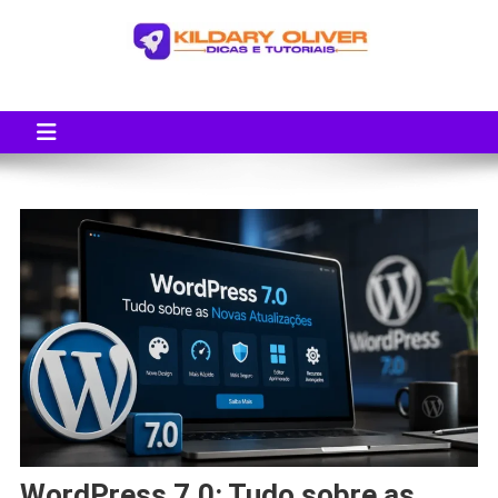
Blog do Kildary Oliver
Especialista em Criação de Blogs em Wordpress e Monetização
WordPress 7.0: Tudo sobre as