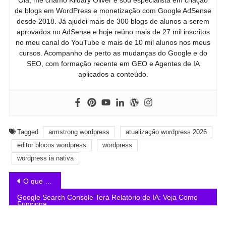
Olá, me chamo Kildary Oliver e sou especialista em criação
de blogs em WordPress e monetização com Google AdSense
desde 2018. Já ajudei mais de 300 blogs de alunos a serem
aprovados no AdSense e hoje reúno mais de 27 mil inscritos
no meu canal do YouTube e mais de 10 mil alunos nos meus
cursos. Acompanho de perto as mudanças do Google e do
SEO, com formação recente em GEO e Agentes de IA
aplicados a conteúdo.
Tagged
armstrong wordpress
atualização wordpress 2026
editor blocos wordpress
wordpress
wordpress ia nativa
O que é Domain Authority e como aumentar o DA do seu blog
Google Search Console Terá Relatório de IA: Veja Como
Funciona