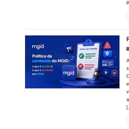
p
A
s
C
e
v
a
[