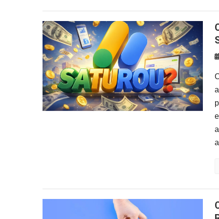
O Google AdSense Ainda Val
C
a
p
e
a
a
Como Fazer SEO Para Sites de Af