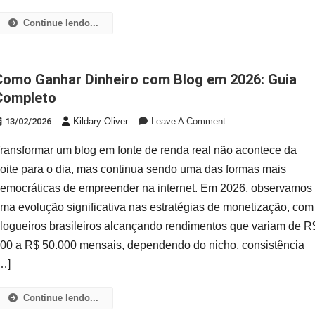
Continue lendo...
 em 2026: Guia
Completo
On
13/02/2026
Kildary Oliver
Leave A Comment
Como
ransformar um blog em fonte de renda real não acontece da
Ganhar
Dinheiro
oite para o dia, mas continua sendo uma das formas mais
Com
emocráticas de empreender na internet. Em 2026, observamos
Blog
ma evolução significativa nas estratégias de monetização, com
Em
logueiros brasileiros alcançando rendimentos que variam de R
2026:
Guia
00 a R$ 50.000 mensais, dependendo do nicho, consistência
Completo
…]
Continue lendo...