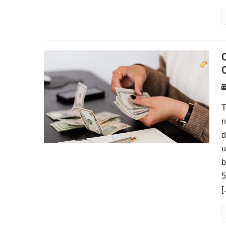
Como Ganhar Dinheiro com Blog
T
n
d
u
b
5
[