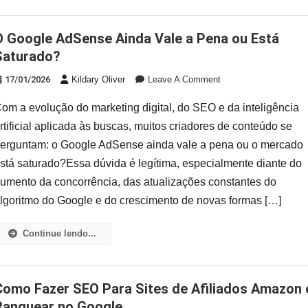
e a Pena ou Está
Saturado?
On
17/01/2026
Kildary Oliver
Leave A Comment
O
om a evolução do marketing digital, do SEO e da inteligência
Google
AdSense
rtificial aplicada às buscas, muitos criadores de conteúdo se
Ainda
erguntam: o Google AdSense ainda vale a pena ou o mercado
Vale
stá saturado?Essa dúvida é legítima, especialmente diante do
A
umento da concorrência, das atualizações constantes do
Pena
Ou
lgoritmo do Google e do crescimento de novas formas […]
Está
Saturado?
Continue lendo...
iliados Amazon e
Ranquear no Google