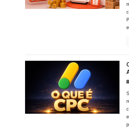
m
c
P
e
O Que é CPC e Como Ele Fu
S
m
c
e
p