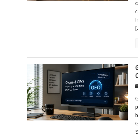
c
c
I
[
GEO (Generative Engine Opt
G
p
b
G
S