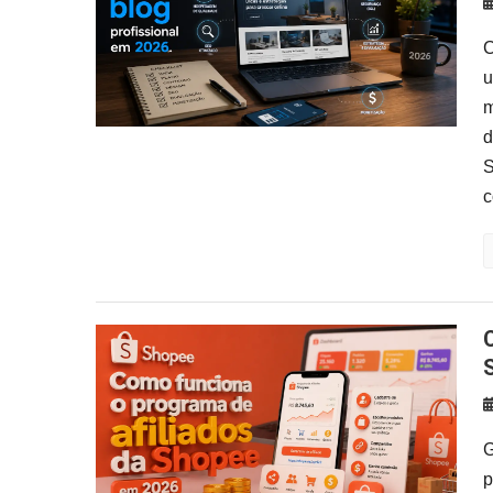
C
u
m
d
S
c
Como Funciona o Programa de
G
p