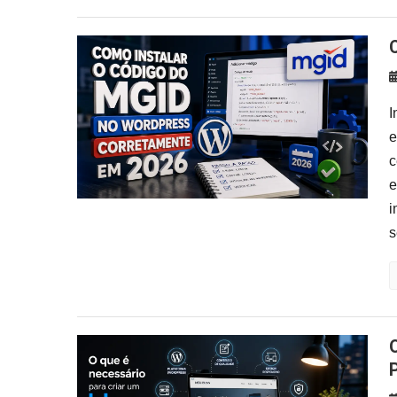
I
e
c
e
i
s
O que é Necessário para