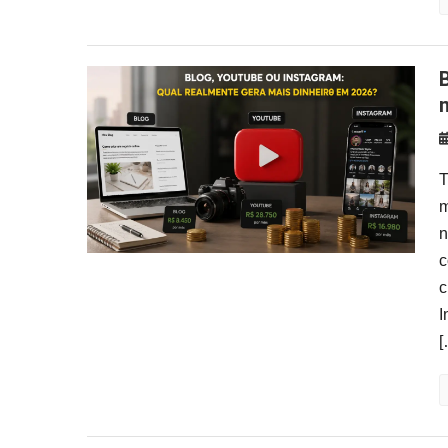
Blog, YouTube ou Instagram: qua
T
m
n
c
c
I
[