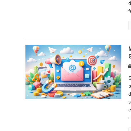
d
f
Melhores Ferramentas
S
p
d
s
e
c