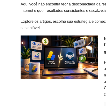
Aqui você não encontra teoria desconectada da re
internet e quer resultados consistentes e escalávei
Explore os artigos, escolha sua estratégia e comece 
sustentável.
Google AdSense x Marketing 
P
a
m
a
O
c