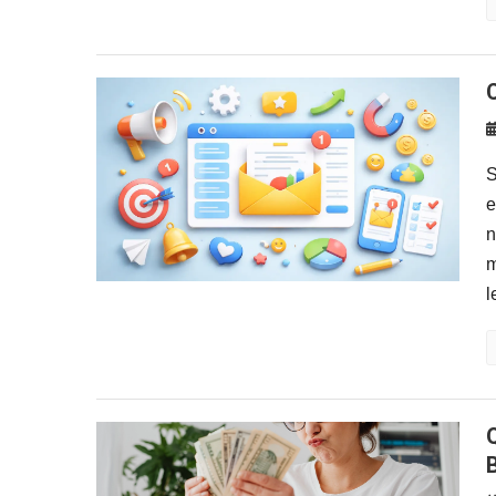
S
e
n
m
l
Quanto Tempo Leva para Gan