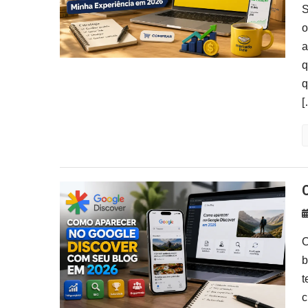
S
o
a
q
q
[
O
b
t
c