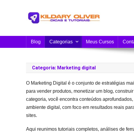
Skip
to
content
Blog do Kildary Oliver
Especialista em Criação de Blogs em Wordpress 
Blog
Categorias
Meus Cursos
Cont
Categoria:
Marketing digital
O Marketing Digital é o conjunto de estratégias ma
para vender produtos, monetizar um blog, construi
categoria, você encontra conteúdos aprofundados, 
ambiente digital, com foco em resultados reais pa
sites.
Aqui reunimos tutoriais completos, análises de fe