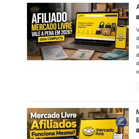
V
d
s
d
d
n
Mercado Livre Afiliados