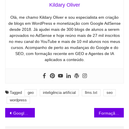
Kildary Oliver
Olá, me chamo Kildary Oliver e sou especialista em criação
de blogs em WordPress e monetização com Google AdSense
desde 2018. Já ajudei mais de 300 blogs de alunos a serem
aprovados no AdSense e hoje reúno mais de 27 mil inscritos
no meu canal do YouTube e mais de 10 mil alunos nos meus
cursos. Acompanho de perto as mudanças do Google e do
SEO, com formação recente em GEO e Agentes de IA
aplicados a conteúdo.
Tagged
geo
inteligência artificial
llms.txt
seo
wordpress
Google Search Console Terá Relatório de IA: Veja Como Funciona
Formação Império dos Blogs Vale a Pena?