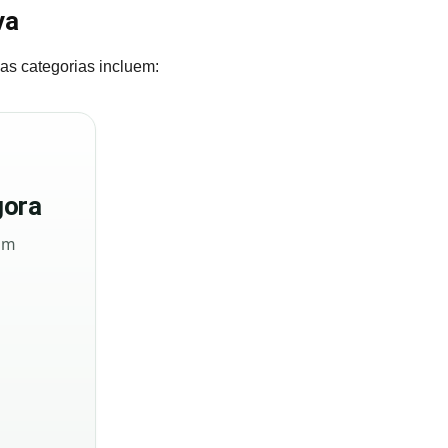
va
as categorias incluem:
ora
sem