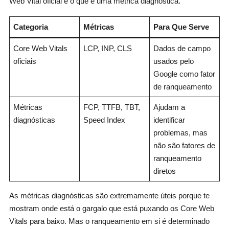
Web Vital oficial e o que é uma métrica diagnóstica.
Categoria
Métricas
Para Que Serve
Core Web Vitals
LCP, INP, CLS
Dados de campo
oficiais
usados pelo
Google como fator
de ranqueamento
Métricas
FCP, TTFB, TBT,
Ajudam a
diagnósticas
Speed Index
identificar
problemas, mas
não são fatores de
ranqueamento
diretos
As métricas diagnósticas são extremamente úteis porque te
mostram onde está o gargalo que está puxando os Core Web
Vitals para baixo. Mas o ranqueamento em si é determinado