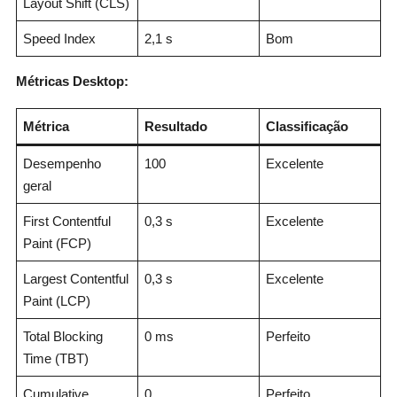
Layout Shift (CLS)
Speed Index
2,1 s
Bom
Métricas Desktop:
Métrica
Resultado
Classificação
Desempenho
100
Excelente
geral
First Contentful
0,3 s
Excelente
Paint (FCP)
Largest Contentful
0,3 s
Excelente
Paint (LCP)
Total Blocking
0 ms
Perfeito
Time (TBT)
Cumulative
0
Perfeito