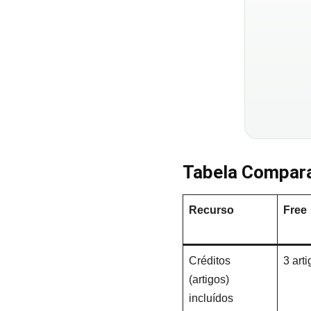
Tabela Compara
Recurso
Free
Créditos
3 art
(artigos)
incluídos