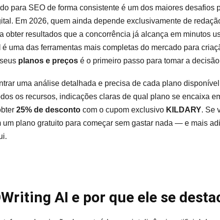
Ideal
do para SEO de forma consistente é um dos maiores desafios pa
Para
gital. Em 2026, quem ainda depende exclusivamente de redaçã
Você
a obter resultados que a concorrência já alcança em minutos us
I
é uma das ferramentas mais completas do mercado para criaç
 seus
planos e preços
é o primeiro passo para tomar a decisão 
ntrar uma análise detalhada e precisa de cada plano disponíve
dos os recursos, indicações claras de qual plano se encaixa em
obter
25% de desconto
com o cupom exclusivo
KILDARY
. Se 
m um plano gratuito para começar sem gastar nada — e mais adi
i.
Writing AI e por que ele se dest