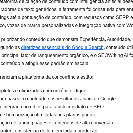
taforma de criação de conteúdo com inteligência artificial des
adores de texto genéricos, a ferramenta foi construída para ent
dings até a pontuação de conteúdo, com recursos como SERP em
ico, vozes de marca personalizadas e integração nativa com Wo
priorizando conteúdo que demonstra Experiência, Autoridade, C
egundo as
diretrizes essenciais do Google Search
, conteúdo út
 principal fator de ranqueamento orgânico, e o SEOWriting AI f
 conteúdo a atingir esse padrão em escala.
erenciam a plataforma da concorrência estão:
pletos e otimizados com um único clique
ra basear o conteúdo nos resultados atuais do Google
integrada ao editor para ajuste imediato de SEO
a e humanização ilimitadas nos planos pagos
ação de landing pages e conteúdos de alta conversão
anter consistência de tom em toda a produção