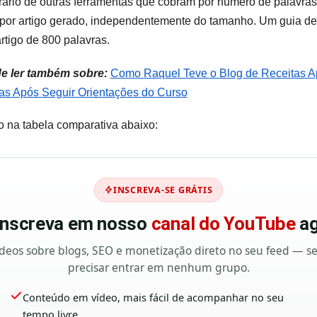
ntrário de outras ferramentas que cobram por número de palavras
por artigo gerado, independentemente do tamanho. Um guia d
tigo de 800 palavras.
de ler também sobre:
Como Raquel Teve o Blog de Receitas A
s Após Seguir Orientações do Curso
 na tabela comparativa abaixo:
INSCREVA-SE GRÁTIS
 inscreva em nosso
canal do YouTube
ag
deos sobre blogs, SEO e monetização direto no seu feed — 
precisar entrar em nenhum grupo.
Conteúdo em vídeo, mais fácil de acompanhar no seu
tempo livre.