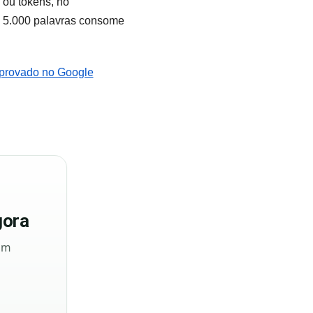
 ou tokens, no
e 5.000 palavras consome
provado no Google
ora
sem