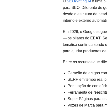
O
SEOWriting AI
é uma pla
para SEO. Diferente de ger
desde a estrutura de hea
interno e externo automát
Em 2026, o Google segue 
— os pilares do
EEAT
. S
temática continua sendo o
para ajudar produtores de
Entre os recursos que dif
Geração de artigos com
SERP em tempo real pa
Pontuação de conteúdo 
Ferramenta de reescrit
Super Páginas para cri
Vozes de Marca para m