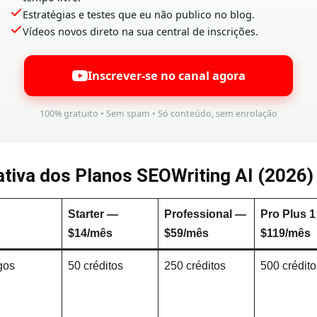
Estratégias e testes que eu não publico no blog.
Vídeos novos direto na sua central de inscrições.
Inscrever-se no canal agora
100% gratuito • Sem spam • Só conteúdo, sem enrolação
tiva dos Planos SEOWriting AI (2026)
Starter —
Professional —
Pro Plus 
$14/mês
$59/mês
$119/mês
igos
50 créditos
250 créditos
500 crédito