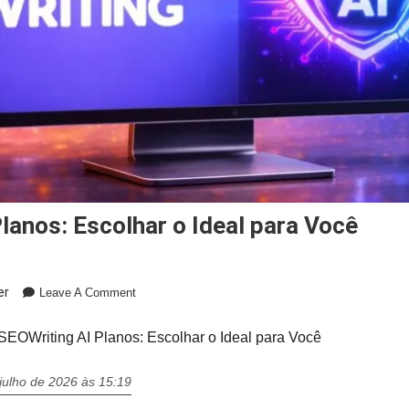
Planos: Escolhar o Ideal para Você
On
er
Leave A Comment
SEOWriting
AI
SEOWriting AI Planos: Escolhar o Ideal para Você
Planos:
Escolhar
julho de 2026 às 15:19
O