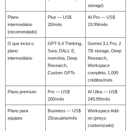
storage)
Plano
Plus — US$
AI Pro — US$
intermediário
20/mês
19,99/mês
(recomendado)
O que inclui o
GPT-5.4 Thinking,
Gemini 3.1 Pro, 2
plano
Sora, DALL·E,
TB storage, Deep
intermediário
memória, Deep
Research,
Research,
Workspace
Custom GPTs
completo, 1.000
créditos/mês
Plano premium
Pro — US$
AI Ultra — US$
200/mês
249,99/mês
Plano para
Business — US$
Workspace Add-
equipes
25/usuário/mês
on (preço
customizado)