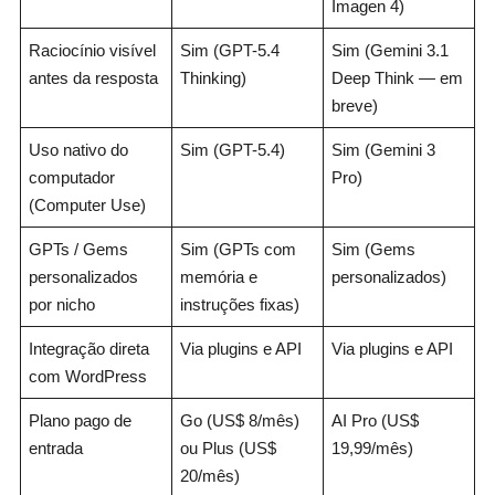
Imagen 4)
Raciocínio visível
Sim (GPT-5.4
Sim (Gemini 3.1
antes da resposta
Thinking)
Deep Think — em
breve)
Uso nativo do
Sim (GPT-5.4)
Sim (Gemini 3
computador
Pro)
(Computer Use)
GPTs / Gems
Sim (GPTs com
Sim (Gems
personalizados
memória e
personalizados)
por nicho
instruções fixas)
Integração direta
Via plugins e API
Via plugins e API
com WordPress
Plano pago de
Go (US$ 8/mês)
AI Pro (US$
entrada
ou Plus (US$
19,99/mês)
20/mês)