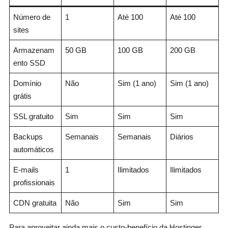
Número de
1
Até 100
Até 100
sites
Armazenam
50 GB
100 GB
200 GB
ento SSD
Domínio
Não
Sim (1 ano)
Sim (1 ano)
grátis
SSL gratuito
Sim
Sim
Sim
Backups
Semanais
Semanais
Diários
automáticos
E-mails
1
Ilimitados
Ilimitados
profissionais
CDN gratuita
Não
Sim
Sim
Para aproveitar ainda mais o custo-benefício da Hostinger,