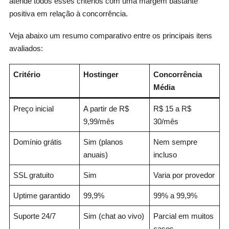
atende todos esses critérios com uma margem bastante
positiva em relação à concorrência.
Veja abaixo um resumo comparativo entre os principais itens
avaliados:
Critério
Hostinger
Concorrência
Média
Preço inicial
A partir de R$
R$ 15 a R$
9,99/mês
30/mês
Domínio grátis
Sim (planos
Nem sempre
anuais)
incluso
SSL gratuito
Sim
Varia por provedor
Uptime garantido
99,9%
99% a 99,9%
Suporte 24/7
Sim (chat ao vivo)
Parcial em muitos
casos