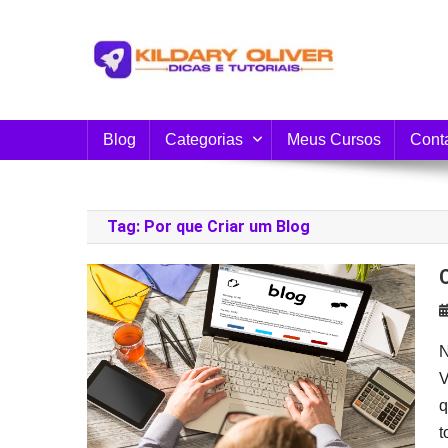
Skip
to
content
Blog do Kildary Oliver
Especialista em Criação de Blogs em Wordpress 
Blog
Categorias
Meus Cursos
Cont
Tag:
Por que Criar um Blog
N
V
q
t