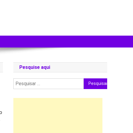
Pesquise aqui
Pesquisar
por:
!
o
e