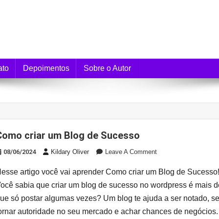
e Monetização
ato
Depoimentos
Sobre o Autor
Como criar um Blog de Sucesso
On
08/06/2024
Kildary Oliver
Leave A Comment
Como
esse artigo você vai aprender Como criar um Blog de Sucesso
Criar
Um
ocê sabia que criar um blog de sucesso no wordpress é mais d
Blog
ue só postar algumas vezes? Um blog te ajuda a ser notado, s
De
ornar autoridade no seu mercado e achar chances de negócios.
Sucesso