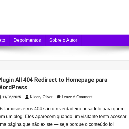
e Monetização
ato
Depoimentos
Sobre o Autor
Homepage para
WordPress
On
11/05/2025
Kildary Oliver
Leave A Comment
Plugin
s famosos erros 404 são um verdadeiro pesadelo para quem
All
404
em um blog. Eles aparecem quando um visitante tenta acessar
Redirect
ma página que não existe — seja porque o conteúdo foi
To