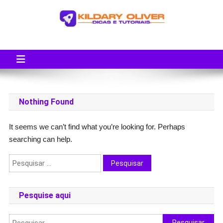
Skip
to
content
Blog do Kildary Oliver
Especialista em Criação de Blogs em Wordpress e Monetização
Nothing Found
It seems we can’t find what you’re looking for. Perhaps
searching can help.
Pesquisar
por:
Pesquise aqui
Pesquisar