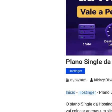
Plano Single d
Hostinger
Kildary Oliv
25/06/2026
Início
-
Hostinger
-
Plano 
O plano Single da Hostin
vai colocar apenas um si