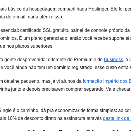
 mais básico da hospedagem compartilhada Hostinger. Ele foi 
nta de e-mail, nada além disso.
essencial: certificado SSL gratuito, painel de controle próprio d
domínios. É um plano gerenciado, então você recebe suporte t
e nos planos superiores.
a gente desprevenida: diferente do Premium e do
Business
, o
 Se você ainda não tem um domínio registrado, esse custo entra
um detalhe pequeno, mas já vi alunos da
formação Império dos 
nha junto e depois precisarem comprar separado. Vale checar i
Single é o caminho, dá pra economizar de forma simples: ao co
is 10% de desconto direto na assinatura através
deste link d