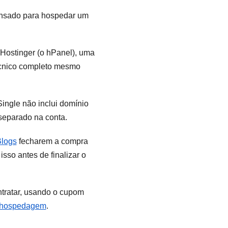
pensado para hospedar um
a Hostinger (o hPanel), uma
écnico completo mesmo
 Single não inclui domínio
 separado na conta.
Blogs
fecharem a compra
sso antes de finalizar o
ntratar, usando o cupom
e hospedagem
.