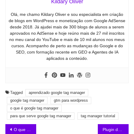
Kildary Oliver
Olá, me chamo Kildary Oliver e sou especialista em criação
de blogs em WordPress e monetização com Google AdSense
desde 2018. Já ajudei mais de 300 blogs de alunos a serem
aprovados no AdSense e hoje reúno mais de 27 mil inscritos
no meu canal do YouTube e mais de 10 mil alunos nos meus
cursos. Acompanho de perto as mudanças do Google e do
SEO, com formação recente em GEO e Agentes de IA
aplicados a conteúdo.
Tagged
aprendizado google tag manager
google tag manager
gtm para wordpress
o que é google tag manager
para que serve google tag manager
tag manager tutorial
O que é o Google Analytics e para que ele serve?
Plugin da Hostinger para Afiliados da Amazon: Guia Completo de Instalação