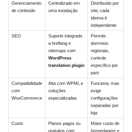
Gerenciamento
Centralizado em
Distribuído por
de conteúdo
uma instalação
site; cada
idioma é
independente
SEO
Suporte integrado
Permite
a hreflang e
domínios
sitemaps com
regionais,
WordPress
controle
translation plugin
específico por
país
Compatibilidade
Alta com WPML e
Funciona, mas
com
soluções
exige
WooCommerce
especializadas
configurações
separadas por
loja
Custo
Planos pagos ou
Maior custo de
gratuitos com
hospedagem e