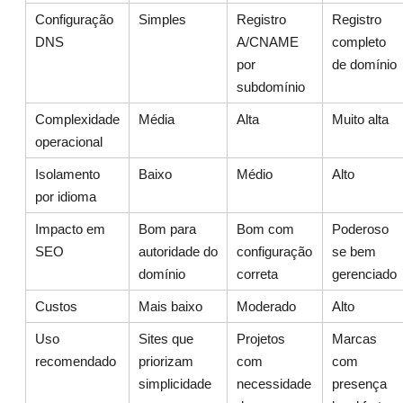
Configuração
Simples
Registro
Registro
DNS
A/CNAME
completo
por
de domínio
subdomínio
Complexidade
Média
Alta
Muito alta
operacional
Isolamento
Baixo
Médio
Alto
por idioma
Impacto em
Bom para
Bom com
Poderoso
SEO
autoridade do
configuração
se bem
domínio
correta
gerenciado
Custos
Mais baixo
Moderado
Alto
Uso
Sites que
Projetos
Marcas
recomendado
priorizam
com
com
simplicidade
necessidade
presença