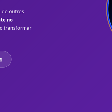
udo outros
te no
e transformar
og