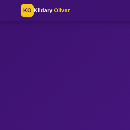
KO
Kildary
Oliver