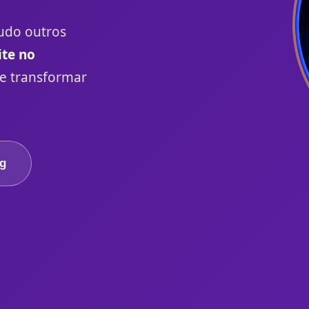
udo outros
te no
e transformar
og