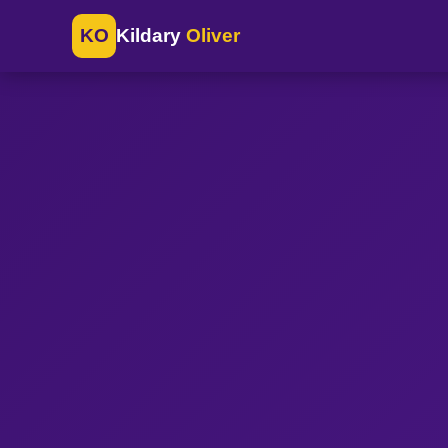
KO
Kildary
Oliver