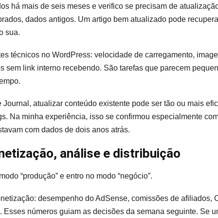
dos há mais de seis meses e verifico se precisam de atualizaçã
brados, dados antigos. Um artigo bem atualizado pode recuper
o sua.
tes técnicos no WordPress: velocidade de carregamento, imagen
igos sem link interno recebendo. São tarefas que parecem peq
tempo.
ournal, atualizar conteúdo existente pode ser tão ou mais efic
s. Na minha experiência, isso se confirmou especialmente com
stavam com dados de dois anos atrás.
etização, análise e distribuição
 modo “produção” e entro no modo “negócio”.
monetização: desempenho do AdSense, comissões de afiliados
o. Esses números guiam as decisões da semana seguinte. Se um