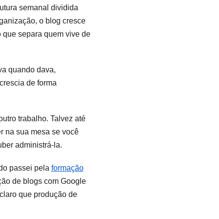
utura semanal dividida
ganização, o blog cresce
 o que separa quem vive de
ava quando dava,
crescia de forma
utro trabalho. Talvez até
er na sua mesa se você
ber administrá-la.
ndo passei pela
formação
ção de blogs com Google
u claro que produção de