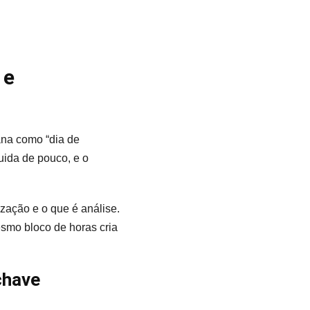
 e
ana como “dia de
uida de pouco, e o
zação e o que é análise.
esmo bloco de horas cria
chave