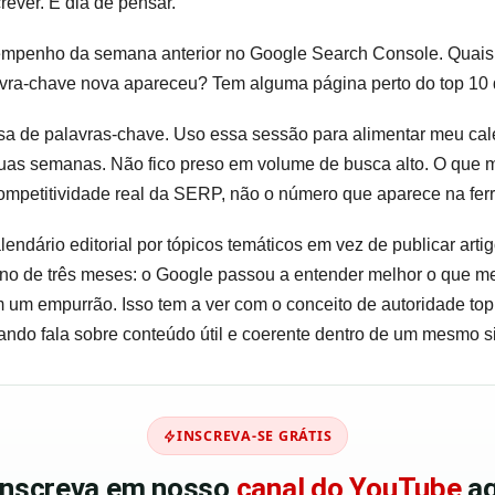
ever. É dia de pensar.
mpenho da semana anterior no Google Search Console. Quais
vra-chave nova apareceu? Tem alguma página perto do top 10
a de palavras-chave. Uso essa sessão para alimentar meu cale
as semanas. Não fico preso em volume de busca alto. O que mai
ompetitividade real da SERP, não o número que aparece na fer
lendário editorial por tópicos temáticos em vez de publicar artig
torno de três meses: o Google passou a entender melhor o que me
um empurrão. Isso tem a ver com o conceito de autoridade topi
ando fala sobre conteúdo útil e coerente dentro de um mesmo si
INSCREVA-SE GRÁTIS
 inscreva em nosso
canal do YouTube
ag