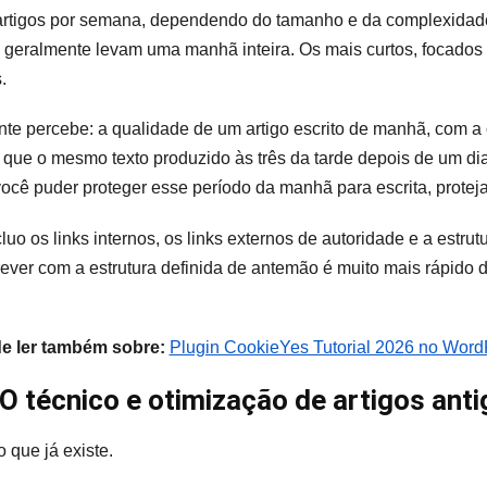
s artigos por semana, dependendo do tamanho e da complexidad
s geralmente levam uma manhã inteira. Os mais curtos, focado
.
te percebe: a qualidade de um artigo escrito de manhã, com 
 que o mesmo texto produzido às três da tarde depois de um di
 você puder proteger esse período da manhã para escrita, proteja
luo os links internos, os links externos de autoridade e a estru
ever com a estrutura definida de antemão é muito mais rápido d
de ler também sobre:
Plugin CookieYes Tutorial 2026 no Word
EO técnico e otimização de artigos ant
o que já existe.