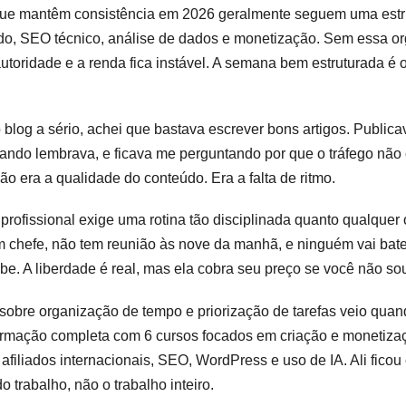
 que mantêm consistência em 2026 geralmente seguem uma estr
do, SEO técnico, análise de dados e monetização. Sem essa or
 autoridade e a renda fica instável. A semana bem estruturada é
blog a sério, achei que bastava escrever bons artigos. Public
ndo lembrava, e ficava me perguntando por que o tráfego não 
o era a qualidade do conteúdo. Era a falta de ritmo.
rofissional exige uma rotina tão disciplinada quanto qualquer o
m chefe, não tem reunião às nove da manhã, e ninguém vai bat
be. A liberdade é real, mas ela cobra seu preço se você não sou
sobre organização de tempo e priorização de tarefas veio qua
ormação completa com 6 cursos focados em criação e monetiza
 afiliados internacionais, SEO, WordPress e uso de IA. Ali fico
 trabalho, não o trabalho inteiro.