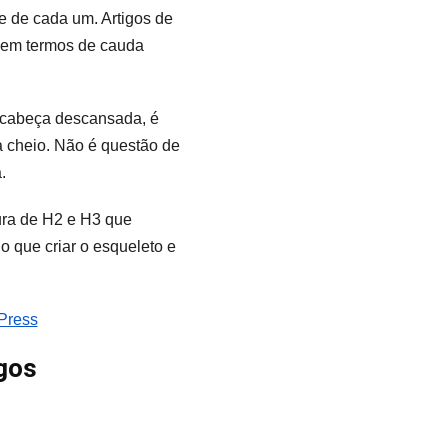
e de cada um. Artigos de
s em termos de cauda
a cabeça descansada, é
a cheio. Não é questão de
.
tura de H2 e H3 que
o que criar o esqueleto e
Press
igos