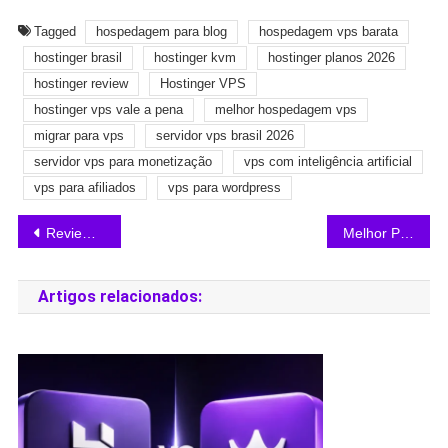
Tagged
hospedagem para blog
hospedagem vps barata
hostinger brasil
hostinger kvm
hostinger planos 2026
hostinger review
Hostinger VPS
hostinger vps vale a pena
melhor hospedagem vps
migrar para vps
servidor vps brasil 2026
servidor vps para monetização
vps com inteligência artificial
vps para afiliados
vps para wordpress
Review Honesto Hostinger 2026: Prós e Contras que Ninguém te Conta
Melhor Plano VPS Hostinger para Iniciantes em 2026: KVM1 ou KVM2?
Artigos relacionados: