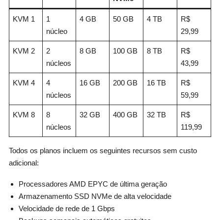
KVM 1
1
4 GB
50 GB
4 TB
R$
núcleo
29,99
KVM 2
2
8 GB
100 GB
8 TB
R$
núcleos
43,99
KVM 4
4
16 GB
200 GB
16 TB
R$
núcleos
59,99
KVM 8
8
32 GB
400 GB
32 TB
R$
núcleos
119,99
Todos os planos incluem os seguintes recursos sem custo
adicional:
Processadores AMD EPYC de última geração
Armazenamento SSD NVMe de alta velocidade
Velocidade de rede de 1 Gbps