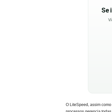
Se
Ví
O LiteSpeed, assim como
processos gerencia todas