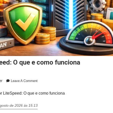
peed: O que e como funciona
On
er
Leave A Comment
Servidor
LiteSpeed:
or LiteSpeed: O que e como funciona
O
Que
agosto de 2026 às 15:13
E