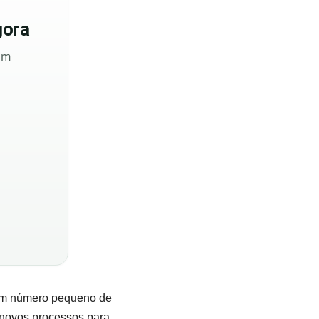
ora
sem
 um número pequeno de
 novos processos para