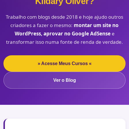
Kildary Oliver?
Trabalho com blogs desde 2018 e hoje ajudo outros
criadores a fazer o mesmo:
montar um site no
WordPress, aprovar no Google AdSense
e
transformar isso numa fonte de renda de verdade.
» Acesse Meus Cursos «
Ver o Blog