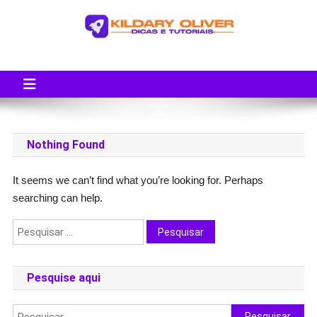
Skip
to
content
Blog do Kildary Oliver
Especialista em Criação de Blogs em Wordpress e Monetização
Nothing Found
It seems we can’t find what you’re looking for. Perhaps
searching can help.
Pesquisar
por:
Pesquise aqui
Pesquisar