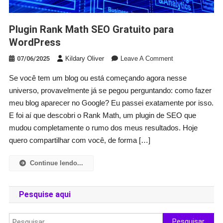
Plugin Rank Math SEO Gratuito para
WordPress
On
07/06/2025
Kildary Oliver
Leave A Comment
Plugin
Se você tem um blog ou está começando agora nesse
Rank
universo, provavelmente já se pegou perguntando: como fazer
Math
SEO
meu blog aparecer no Google? Eu passei exatamente por isso.
Gratuito
E foi aí que descobri o Rank Math, um plugin de SEO que
Para
mudou completamente o rumo dos meus resultados. Hoje
WordPress
quero compartilhar com você, de forma […]
Continue lendo...
Pesquise aqui
Pesquisar