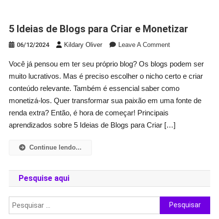
5 Ideias de Blogs para Criar e Monetizar
On
06/12/2024
Kildary Oliver
Leave A Comment
5
Você já pensou em ter seu próprio blog? Os blogs podem ser
Ideias
muito lucrativos. Mas é preciso escolher o nicho certo e criar
De
Blogs
conteúdo relevante. Também é essencial saber como
Para
monetizá-los. Quer transformar sua paixão em uma fonte de
Criar
renda extra? Então, é hora de começar! Principais
E
aprendizados sobre 5 Ideias de Blogs para Criar […]
Monetizar
Continue lendo...
Pesquise aqui
Pesquisar
por: