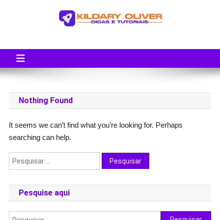
Skip
to
content
Blog do Kildary Oliver
Especialista em Criação de Blogs em Wordpress e Monetização
Nothing Found
It seems we can’t find what you’re looking for. Perhaps
searching can help.
Pesquisar
por:
Pesquise aqui
Pesquisar