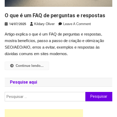
O que é um FAQ de perguntas e respostas
On
14/07/2025
Kildary Oliver
Leave A Comment
O
Artigo explica o que é um FAQ de perguntas e respostas,
Que
mostra benefícios, passo a passo de criação e otimização
É
Um
SEO/AEO/AIO, erros a evitar, exemplos e respostas às
FAQ
dúvidas comuns em sites modernos.
De
Perguntas
Continue lendo...
E
Respostas
Pesquise aqui
Pesquisar
por: