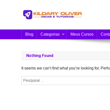
Skip
to
content
Blog do Kildary Oliver
Especialista em Criação de Blogs em Wordpress 
Blog
Categorias
Meus Cursos
Cont
Nothing Found
It seems we can’t find what you’re looking for. Per
Pesquisar
por: