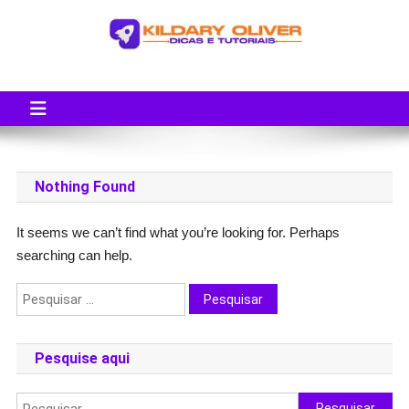
Skip
to
content
Blog do Kildary Oliver
Especialista em Criação de Blogs em Wordpress e Monetização
Nothing Found
It seems we can’t find what you’re looking for. Perhaps
searching can help.
Pesquisar
por:
Pesquise aqui
Pesquisar