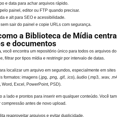
tipo e data para achar arquivos rápido.
elo painel, editor ou FTP quando precisar.
nda e alt para SEO e acessibilidade.
 sem sair do painel e copie URLs com segurança.
 como a Biblioteca de Mídia centra
os e documentos
a
, você encontra um repositório único para todos os arquivos do s
e, filtrar por tipos mídia e restringir por intervalo de datas.
ra localizar um arquivo em segundos, especialmente em sites
s formatos: imagens (.jpg, .png, .gif, .ico), áudio (.mp3, .wav, .m
, Word, Excel, PowerPoint, PSD).
o a lado e prontos para inserir em qualquer conteúdo. Você t
r compressão antes de novo upload.
lita reaproveitar arquivos e evitar duplicidade.