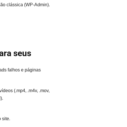
ação clássica (WP-Admin).
para seus
oads falhos e páginas
; vídeos (.mp4, .m4v, .mov,
).
site.