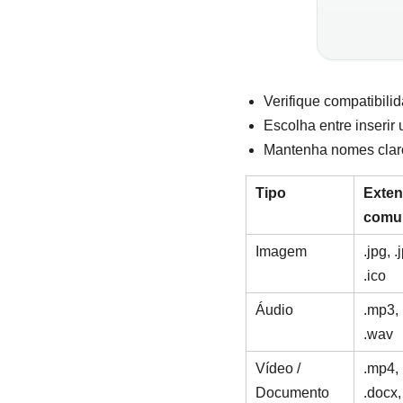
Verifique compatibili
Escolha entre inserir
Mantenha nomes claro
Tipo
Exte
comu
Imagem
.jpg, .
.ico
Áudio
.mp3, 
.wav
Vídeo /
.mp4, 
Documento
.docx,