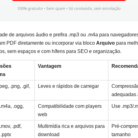
100% gratuito • Sem spam • Só conteúdo, sem enrolação
dade de arquivos áudio e prefira .mp3 ou .m4a para navegadores
 um PDF diretamente ou incorporar via bloco
Arquivo
para melho
s, sem espaços e com hífens para SEO e organização.
nsões
Vantagem
Recomend
ns
jpeg, .png, .gif,
Leves e rápidos de carregar
Compressão
adequadas a
.m4a, .ogg,
Compatibilidade com players
Use .mp3/.m
web
.mov, .pdf,
Multimídia rica e arquivos para
Pré-compres
 .pptx
download
tamanho