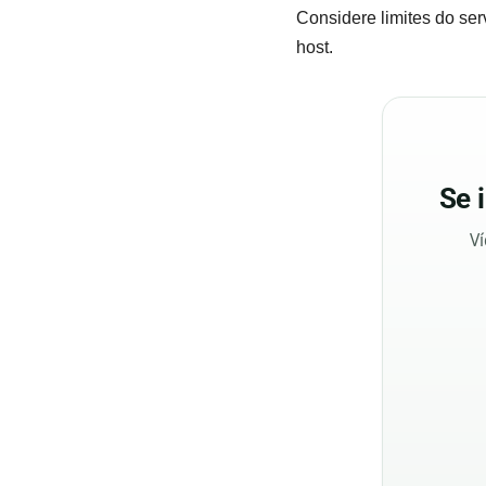
Considere limites do ser
host.
Se
Ví