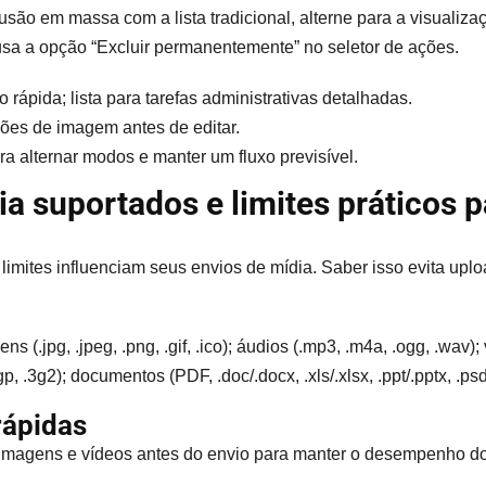
são em massa com a lista tradicional, alterne para a visualiz
usa a opção “Excluir permanentemente” no seletor de ações.
rápida; lista para tarefas administrativas detalhadas.
ções de imagem antes de editar.
ra alternar modos e manter um fluxo previsível.
ia suportados e limites práticos 
 limites influenciam seus envios de mídia. Saber isso evita upl
ens (.jpg, .jpeg, .png, .gif, .ico); áudios (.mp3, .m4a, .ogg, .wav)
gp, .3g2); documentos (PDF, .doc/.docx, .xls/.xlsx, .ppt/.pptx, .psd
rápidas
imagens e vídeos antes do envio para manter o desempenho do 