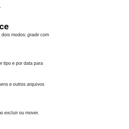
.
ace
ra dois modos:
grade
com
 tipo e por data para
gens e outros arquivos
o excluir ou mover.