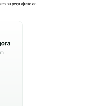
otes ou peça ajuste ao
ora
sem