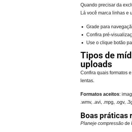
Quando precisar da exclu
Lá você marca linhas e 
Grade para navegação 
Confira pré-visualiza
Use o clique botão pa
Tipos de míd
uploads
Confira quais formatos e
lentas.
Formatos aceitos
: imag
.wmv, .avi, .mpg, .ogv, .3
Boas práticas 
Planeje compressão
de 