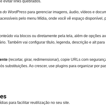
e evitar links quebrados.
ia do WordPress
para gerenciar imagens, áudio, vídeos e docu
acessíveis pelo menu Mídia, onde você vê espaço disponível, pes
onteúdo via blocos ou diretamente pela tela, além de opções 
o. Também vai configurar título, legenda, descrição e alt par
ente
(recortar, girar, redimensionar), copie URLs com seguranç
ós substituições. Ao crescer, use plugins para organizar por pa
ões
ias para facilitar reutilização no seu site.