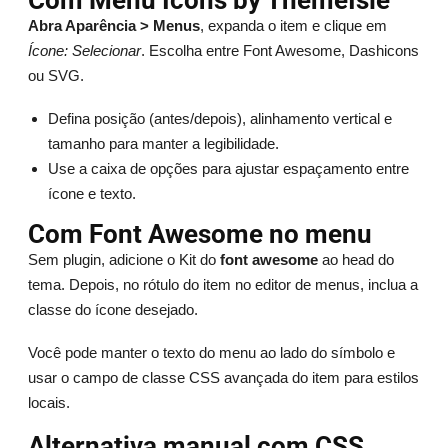
Com Menu Icons by ThemeIsle
Abra Aparência > Menus
, expanda o item e clique em
Ícone: Selecionar
. Escolha entre Font Awesome, Dashicons
ou SVG.
Defina posição (antes/depois), alinhamento vertical e
tamanho para manter a legibilidade.
Use a caixa de opções para ajustar espaçamento entre
ícone e texto.
Com Font Awesome no menu
Sem plugin, adicione o Kit do
font awesome
ao head do
tema. Depois, no rótulo do item no editor de menus, inclua a
classe do ícone desejado.
Você pode manter o texto do menu ao lado do símbolo e
usar o campo de classe CSS avançada do item para estilos
locais.
Alternativa manual com CSS