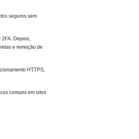
dos
seguros sem
e 2FA. Depois,
rretas e remoção de
ecionamento HTTPS,
riscos comuns em sites