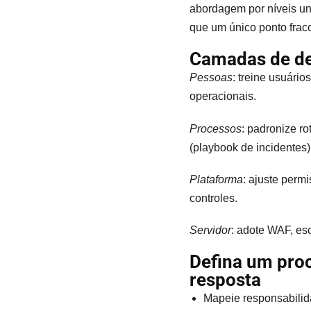
abordagem por níveis une
que um único ponto frac
Camadas de def
Pessoas
: treine usuári
operacionais.
Processos
: padronize ro
(playbook de incidentes)
Plataforma
: ajuste permi
controles.
Servidor
: adote WAF, es
Defina um pro
resposta
Mapeie responsabilid