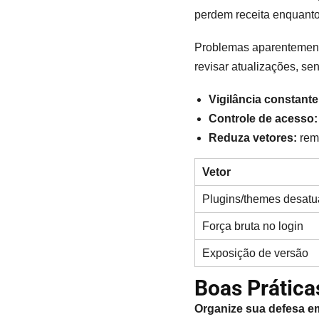
perdem receita enquanto o
Problemas aparentemente
revisar atualizações, se
Vigilância constante
Controle de acesso:
Reduza vetores:
remo
Vetor
Plugins/themes desatu
Força bruta no login
Exposição de versão
Boas Prátic
Organize sua defesa em