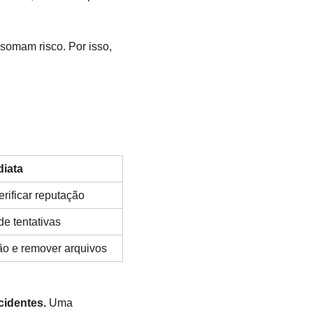
somam risco. Por isso,
iata
erificar reputação
de tentativas
ão e remover arquivos
cidentes.
Uma