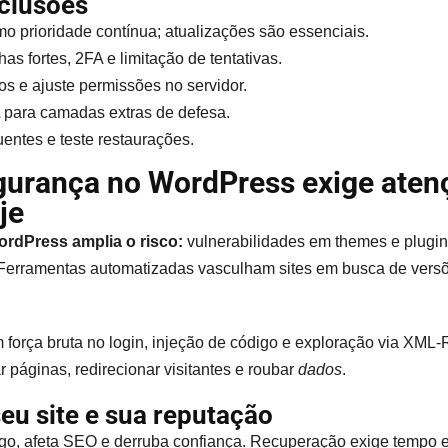
clusões
o prioridade contínua; atualizações são essenciais.
s fortes, 2FA e limitação de tentativas.
cos e ajuste permissões no servidor.
ara camadas extras de defesa.
entes e teste restaurações.
gurança no WordPress exige aten
je
rdPress amplia o risco:
vulnerabilidades em themes e plugin
 Ferramentas automatizadas vasculham sites em busca de vers
força bruta no login, injeção de código e exploração via XM
r páginas, redirecionar visitantes e roubar
dados
.
eu site e sua reputação
ego, afeta SEO e derruba confiança. Recuperação exige tempo 