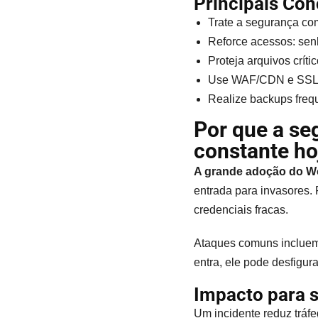
Principais Con
Trate a segurança com
Reforce acessos: senha
Proteja arquivos críti
Use WAF/CDN e SSL p
Realize backups frequ
Por que a se
constante ho
A grande adoção do Wo
entrada para invasores.
credenciais fracas.
Ataques comuns incluem 
entra, ele pode desfigura
Impacto para s
Um incidente reduz tráf