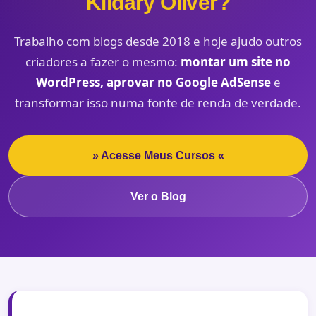
Kildary Oliver?
Trabalho com blogs desde 2018 e hoje ajudo outros
criadores a fazer o mesmo:
montar um site no
WordPress, aprovar no Google AdSense
e
transformar isso numa fonte de renda de verdade.
» Acesse Meus Cursos «
Ver o Blog