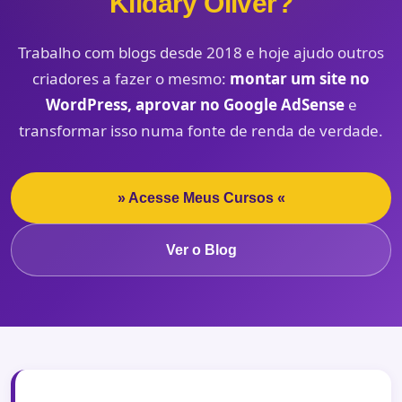
Kildary Oliver?
Trabalho com blogs desde 2018 e hoje ajudo outros
criadores a fazer o mesmo:
montar um site no
WordPress, aprovar no Google AdSense
e
transformar isso numa fonte de renda de verdade.
» Acesse Meus Cursos «
Ver o Blog