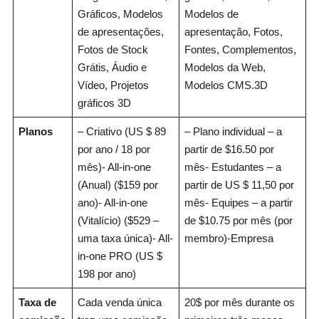
Gráficos, Modelos
Modelos de
de apresentações,
apresentação, Fotos,
Fotos de Stock
Fontes, Complementos,
Grátis, Áudio e
Modelos da Web,
Vídeo, Projetos
Modelos CMS.3D
gráficos 3D
Planos
– Criativo (US $ 89
– Plano individual – a
por ano / 18 por
partir de $16.50 por
mês)- All-in-one
mês- Estudantes – a
(Anual) ($159 por
partir de US $ 11,50 por
ano)- All-in-one
mês- Equipes – a partir
(Vitalício) ($529 –
de $10.75 por mês (por
uma taxa única)- All-
membro)-Empresa
in-one PRO (US $
198 por ano)
Taxa de
Cada venda única
20$ por mês durante os