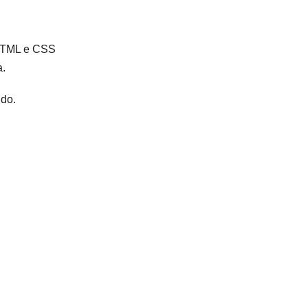
 HTML e CSS
a.
údo.