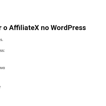
 o AffiliateX no WordPress
s.
ss:
ovo
r