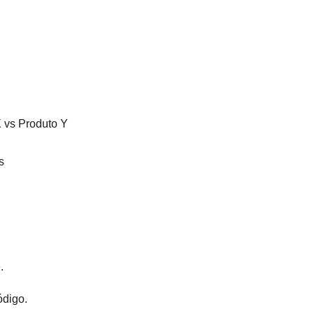
 vs Produto Y
s
.
digo.