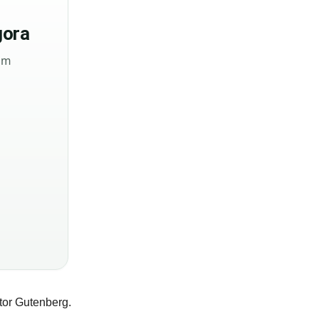
ora
sem
tor Gutenberg.