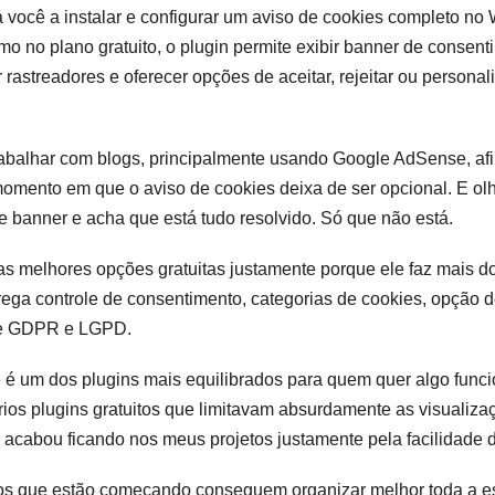
 você a instalar e configurar um aviso de cookies completo no
no plano gratuito, o plugin permite exibir banner de consent
rastreadores e oferecer opções de aceitar, rejeitar ou persona
balhar com blogs, principalmente usando Google AdSense, afi
mento em que o aviso de cookies deixa de ser opcional. E olha
e banner e acha que está tudo resolvido. Só que não está.
s melhores opções gratuitas justamente porque ele faz mais 
trega controle de consentimento, categorias de cookies, opção d
de GDPR e LGPD.
 é um dos plugins mais equilibrados para quem quer algo funci
vários plugins gratuitos que limitavam absurdamente as visualiz
acabou ficando nos meus projetos justamente pela facilidade 
iros que estão começando conseguem organizar melhor toda a e