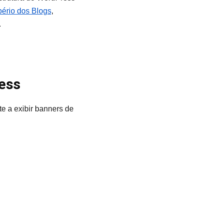
ério dos Blogs
,
.
ess
e a exibir banners de