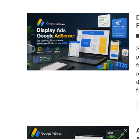
Display Ads Google AdSens
S
p
f
p
d
f
Anchor Ads: o que são, como a