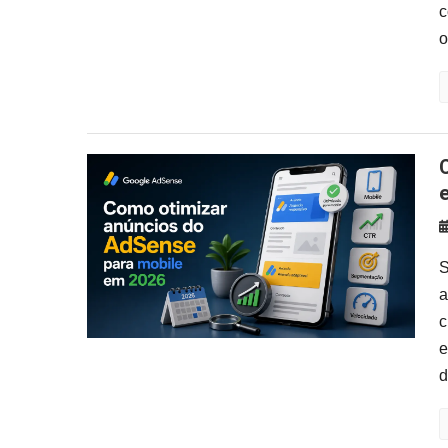
c
o
Como otimizar anúncios do AdSe
S
a
c
e
d