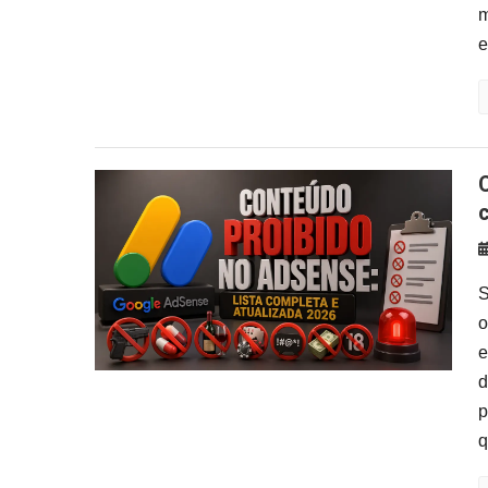
m
e
Conteúdo proibido no Google 
S
o
e
d
p
q