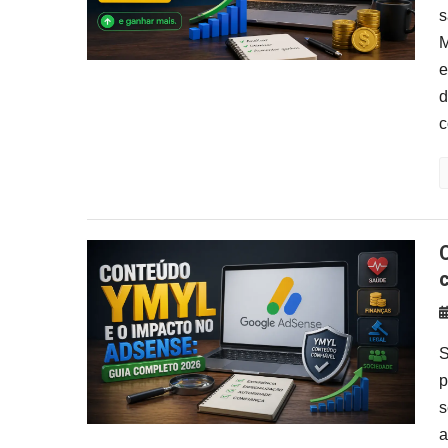
s
M
e
d
c
Conteúdo YMYL e o impacto no
S
p
s
a