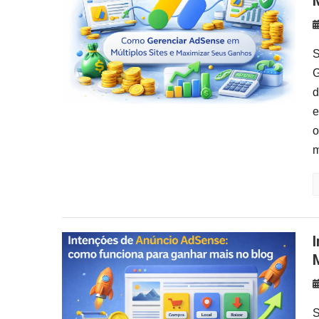
S
G
d
e
o
m
Intenções de Anúncio AdSense: Como Ganhar
S