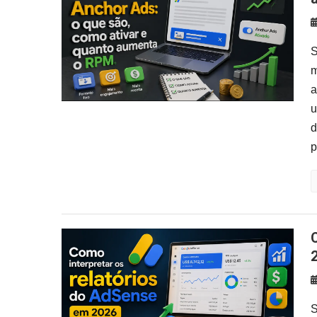
S
m
a
u
d
p
Como interpretar os relatório
S