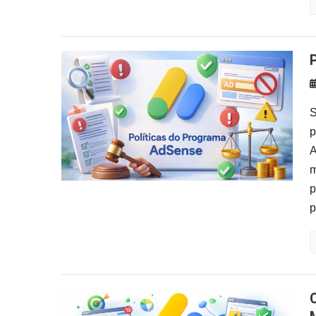
S
p
A
m
p
p
Como Gerenciar AdSense em Múl